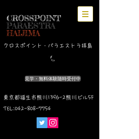
CROSSPOINT
PARAESTRA
HAIJIMA
クロスポイント・パラエストラ拝島
見学・無料体験随時受付中
東京都福生市熊川1396-2熊川ビル5F
TEL:042-
808-7754