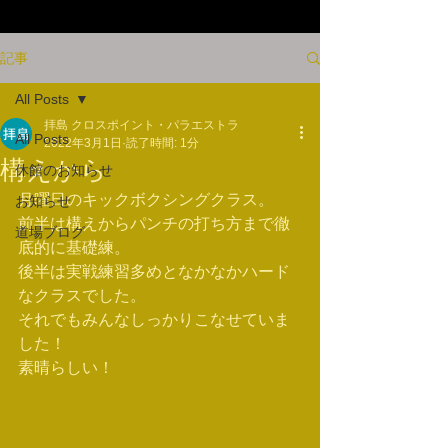
記事
All Posts
拝島 クロスポイント・パラエストラ
All Posts
2022年3月1日
読了時間: 1分
構えから
休館のお知らせ
月曜日のキックボクシングクラス。
お知らせ
前半は構えからパンチの打ち方まで徹
道場ブログ
底的に基礎練。
後半は実戦練習多めとなかなかハード
なクラスでした。
それでもみんなしっかりこなせていま
した！
素晴らしい！