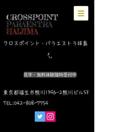
CROSSPOINT
PARAESTRA
HAIJIMA
クロスポイント・パラエストラ拝島
見学・無料体験随時受付中
東京都福生市熊川1396-2熊川ビル5F
TEL:042-
808-7754