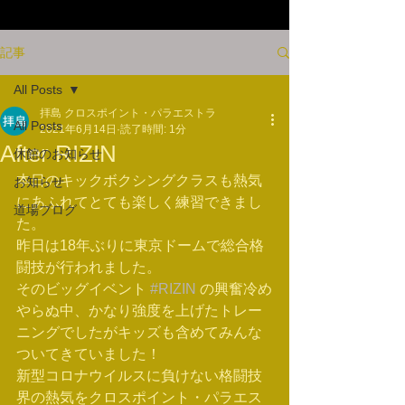
記事
All Posts
拝島 クロスポイント・パラエストラ
All Posts
2021年6月14日
読了時間: 1分
After RIZIN
休館のお知らせ
本日のキックボクシングクラスも熱気
お知らせ
にあふれてとても楽しく練習できまし
道場ブログ
た。
昨日は18年ぶりに東京ドームで総合格
闘技が行われました。
そのビッグイベント 
#RIZIN
 の興奮冷め
やらぬ中、かなり強度を上げたトレー
ニングでしたがキッズも含めてみんな
ついてきていました！
新型コロナウイルスに負けない格闘技
界の熱気をクロスポイント・パラエス