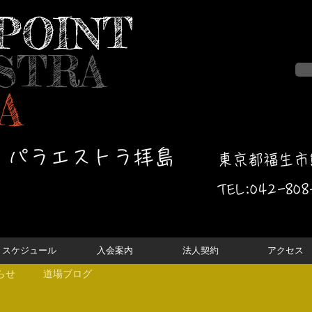
POINT
STRA
A
・パラエストラ拝島
東京都福生市熊
TEL:042-
808
スケジュール
入会案内
法人契約
アクセス
らせ
道場ブログ