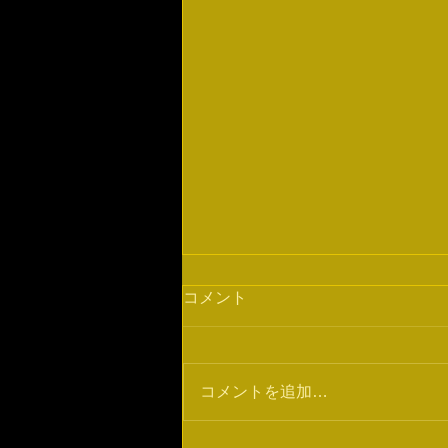
ジム移転のお知らせ
コメント
5月17日にクロスポイント・パラ
エストラ拝島は移転することにな
りました。 新しい住所は 東京都
コメントを追加…
福生市熊川1396-2熊川ビル5Fと
なります。 よろしくお願い致し