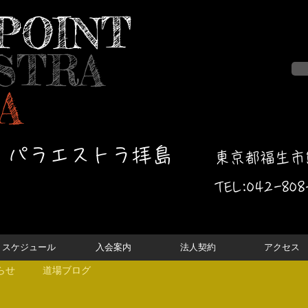
POINT
STRA
A
・パラエストラ拝島
東京都福生市熊
TEL:042-
808
スケジュール
入会案内
法人契約
アクセス
らせ
道場ブログ