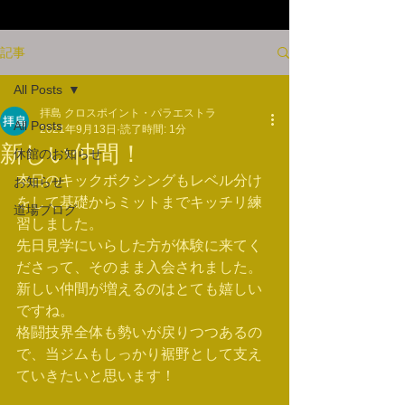
記事
All Posts
拝島 クロスポイント・パラエストラ
All Posts
2021年9月13日
読了時間: 1分
新しい仲間！
休館のお知らせ
本日のキックボクシングもレベル分け
お知らせ
をして基礎からミットまでキッチリ練
道場ブログ
習しました。
先日見学にいらした方が体験に来てく
ださって、そのまま入会されました。
新しい仲間が増えるのはとても嬉しい
ですね。
格闘技界全体も勢いが戻りつつあるの
で、当ジムもしっかり裾野として支え
ていきたいと思います！