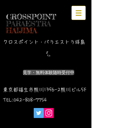
CROSSPOINT
PARAESTRA
HAIJIMA
クロスポイント・パラエストラ拝島
見学・無料体験随時受付中
東京都福生市熊川1396-2熊川ビル5F
TEL:042-
808-7754