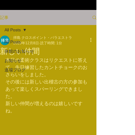
記事
All Posts
拝島 クロスポイント・パラエストラ
All Posts
2020年12月8日
読了時間: 1分
新しい仲間
休館のお知らせ
本日の柔術クラスはリクエストに答え
お知らせ
て、先日練習したカントチョークのお
道場ブログ
さらいをしました。
その後には新しい出稽古の方の参加も
あって楽しくスパーリングできまし
た。
新しい仲間が増えるのは嬉しいです
ね。