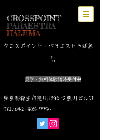
CROSSPOINT
PARAESTRA
HAIJIMA
クロスポイント・パラエストラ拝島
見学・無料体験随時受付中
東京都福生市熊川1396-2熊川ビル5F
TEL:042-
808-7754