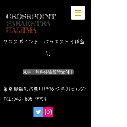
CROSSPOINT
PARAESTRA
HAIJIMA
クロスポイント・パラエストラ拝島
見学・無料体験随時受付中
東京都福生市熊川1396-2熊川ビル5F
TEL:042-
808-7754