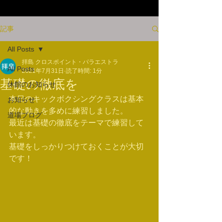
記事
All Posts
拝島 クロスポイント・パラエストラ
All Posts
2021年7月31日
読了時間: 1分
基礎の徹底を
休館のお知らせ
本日のキックボクシングクラスは基本
お知らせ
的な動きを多めに練習しました。
道場ブログ
最近は基礎の徹底をテーマで練習して
います。
基礎をしっかりつけておくことが大切
です！