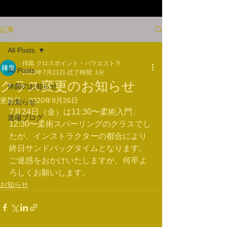
記事
All Posts
拝島 クロスポイント・パラエストラ
All Posts
2020年7月21日
読了時間: 1分
クラス変更のお知らせ
休館のお知らせ
更新日：
2020年9月26日
お知らせ
7月24日（金）は11:30〜柔術入門、
道場ブログ
12:30〜柔術スパーリングのクラスでし
たが、インストラクターの都合により
終日サンドバッグタイムとなります。
ご迷惑をおかけいたしますが、何卒よ
ろしくお願いします。
お知らせ