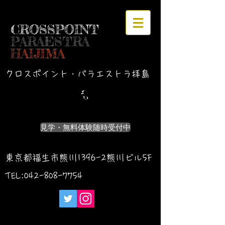
CROSSPOINT
PARAESTRA
HAIJIMA
クロスポイント・パラエストラ拝島
見学・無料体験随時受付中
東京都福生市熊川1396-2熊川ビル5F
TEL:042-
808-7754