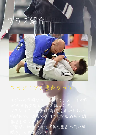
クラス紹介
ブラジリアン柔術クラス
当ジムの柔術クラスは“パラエストラ吉祥
寺”の拝島支部として開講します。
ブラジリアン柔術は“寝技”を中心とした
格闘技で、道着を着用＊して絞め技・関
節技を学びます。
打撃が一切ないので「最も敷居の低い格
闘技」ともいわれます。