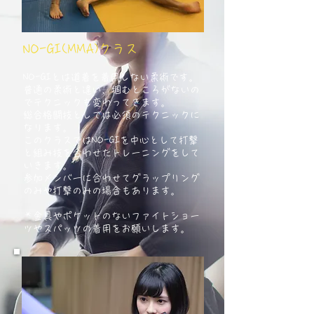
NO-GI(MMA)クラス
NO-GIとは道着を着用しない柔術です。
普通の柔術と違い、掴むところがないの
でテクニックも変わってきます。
総合格闘技としては必須のテクニックに
なります。
このクラスではNO-GIを中心として打撃
と組み技を合わせたトレーニングをして
いきます。
​参加メンバーに合わせてグラップリング
のみや打撃のみの場合もあります。
＊金具やポケットのないファイトショー
ツやスパッツの着用をお願いします。