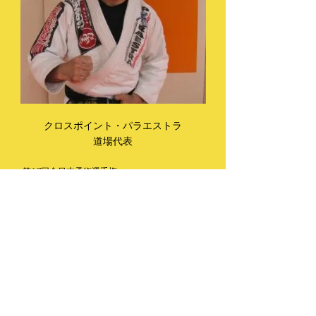
クロスポイント・パラエストラ
道場代表
・第17回全日本柔術選手権
茶帯スーパー
ヘビー級優勝
・JBJJFランキング2018アダルト黒帯3位
・JBJJFランキング2019マスター1～2黒帯2位
看護師・公認心理師
格闘技のトレーニンを行うとともに、
現在も医療系専門学校教員として
基礎医学の講義を担当