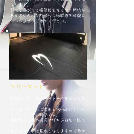
なります。
男性と混ざって格闘技をするのに抵抗が
ある方やのんびり楽しく格闘技を体験し
たい方はぜひご参加ください。
フリーマット
基本的に月・金はミットや打撃のマスス
パー。
日・火・木・土は柔術とNO-GIのフリー
スパーリングの時間です。
仲間同士で技の研究や打ち込みも可能で
す。
曜日はあくまで基本となりますので参加