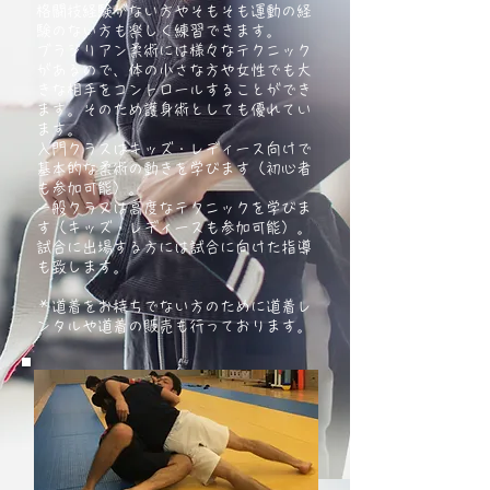
格闘技経験がない方やそもそも運動の経
験のない方も楽しく練習できます。
ブラジリアン柔術には様々なテクニック
があるので、体の小さな方や女性でも大
きな相手をコントロールすることができ
ます。
そのため護身術としても優れてい
ます。
入門クラスはキッズ・レディース向けで
基本的な柔術の動きを学びます（初心者
も参加可能）。
​一般クラスは高度なテクニックを学びま
す（キッズ・レディースも参加可能）。
試合に出場する方には試合に向けた指導
も致します。
＊道着をお持ちでない方のために道着レ
ンタルや道着の販売も行っております。