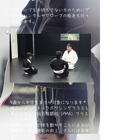
＊グローブをお持ちでない方のためにグ
ローブレンタルやグローブの販売も行っ
ております。
キッズクラス
5歳から中学生までが対象になります＊
曜日によってキックボクシングクラスと
柔術クラス、総合格闘技（MMA）クラス
に分かれます。
格闘技の指導で体を動かすことによる心
肺機能・身体機能の向上、さらには身体
面だけでなく
、