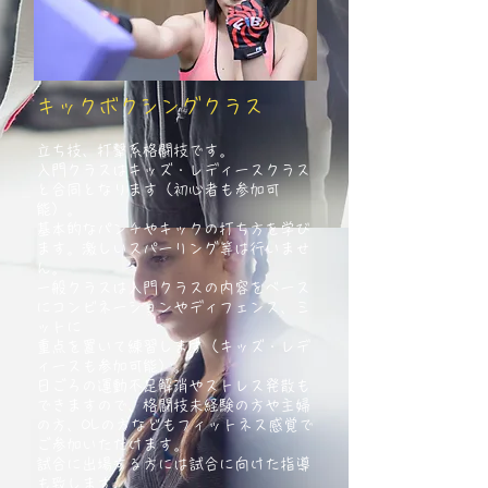
キックボクシングクラス
立ち技、打撃系格闘技です。
入門クラスはキッズ・レディースクラス
と合同となります（初心者も参加可
能）。
基本的なパンチやキックの打ち方を学び
ます。
激しいスパーリング等は行いませ
ん。
一般クラスは入門クラスの内容をベース
にコンビネーションやディフェンス、ミ
ットに
重点を置いて練習します（キッズ・レデ
ィースも参加可能）。
日ごろの運動不足解消やストレス発散も
できますので、格闘技未経験の方や主婦
の方、OLの方などもフィットネス感覚で
ご参加いただけます。
試合に出場する方には試合に向けた指導
も致します。