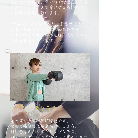
あいさつや礼儀、集中力や継続力、仲間
とのつながり、人を思いやる気持ちなど
内面的な指導も行います。
＊5歳以下でもしっかりとお話ができて、
指導が可能なお子様は参加可能です。
＊小学校高学年、中学生は一般のクラス
に参加可能となります。
レディースクラス
キッズクラスと同時開催です。
楽しく格闘技に触れあいましょう。
月・金はキックボクシングクラス。
日・火・木・土は柔術クラスにくらすに