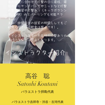
者の状況に合わせて打撃の日に寝技、寝
技の日にサンドバッグやミットなど打撃
の自主練習や打撃あり（キックボクシン
グ、MMA）のスパーリングも可能＊で
す。
また、仲間同士の談笑の時間としてもご
利用ください（飲食は禁止です）。
＊インストラクター不在時の打撃ありの
スパーリングは禁止となります。
インストラクター紹介
高谷 聡
Satoshi Koutani
パラエストラ拝島代表
パラエストラ吉祥寺・渋谷・古河代表