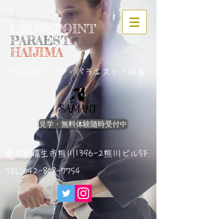
CROSSPOINT
PARAESTRA
HAIJIMA
クロスポイント・パラエストラ拝島
見学・無料体験随時受付中
東京都福生市熊川1396-2熊川ビル5F
TEL:042-
808-7754