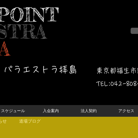
POINT
STRA
A
・パラエストラ拝島
東京都福生市熊
TEL:042-
808
スケジュール
入会案内
法人契約
アクセス
らせ
道場ブログ