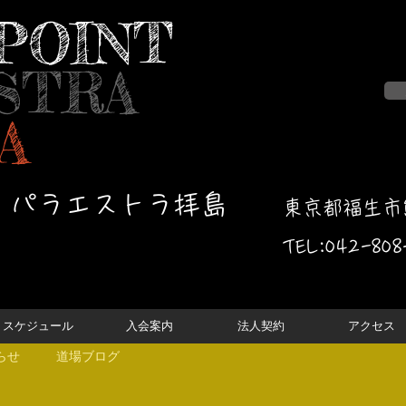
POINT
STRA
A
・パラエストラ拝島
東京都福生市熊
TEL:042-
808
スケジュール
入会案内
法人契約
アクセス
らせ
道場ブログ