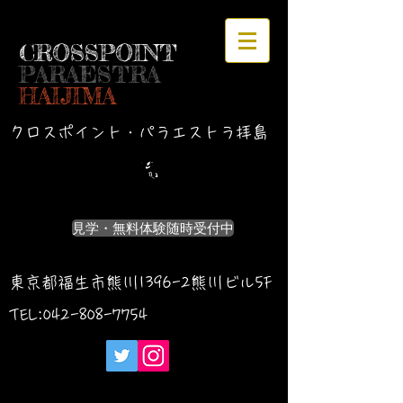
CROSSPOINT
PARAESTRA
HAIJIMA
クロスポイント・パラエストラ拝島
見学・無料体験随時受付中
東京都福生市熊川1396-2熊川ビル5F
TEL:042-
808-7754