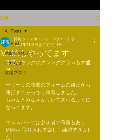
記事
All Posts
拝島 クロスポイント・パラエストラ
All Posts
2021年4月3日
読了時間: 1分
MMAもやってます
休館のお知らせ
昨日のキックボクシングクラスも大盛
お知らせ
況！
道場ブログ
一つ一つの攻撃のフォームの修正から
連打までみっちり練習しました。
ちゃんとみなさんついて来れるように
なってます。
マススパーでは参加者の希望もあり、
MMAも取り入れて楽しく練習できまし
た！