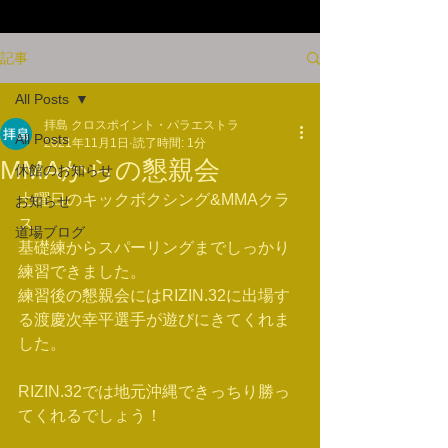
記事
All Posts
拝島 クロスポイント・パラエストラ
All Posts
2021年11月1日
読了時間: 1分
MMAからの懇親会
休館のお知らせ
土曜日のキックボクシング&MMAクラ
お知らせ
ス。
道場ブログ
基礎練からスパーリングまでしっかり
練習できました。
練習後の懇親会にはRIZIN.32に出場す
る渡慶次幸平選手が遊びにきてくれま
した。
RIZIN.32では地元沖縄できっちり勝っ
てくれるでしょう！