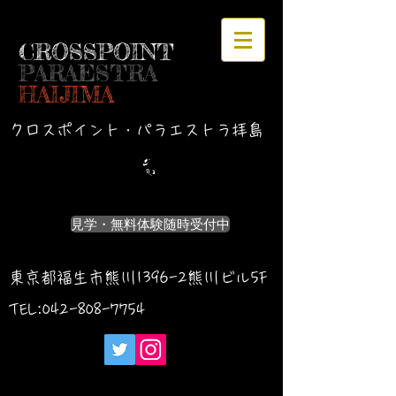
CROSSPOINT
PARAESTRA
HAIJIMA
クロスポイント・パラエストラ拝島
見学・無料体験随時受付中
東京都福生市熊川1396-2熊川ビル5F
TEL:042-
808-7754