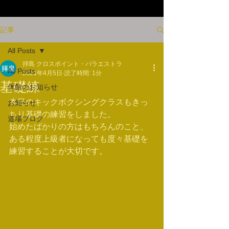
記事
All Posts
拝島 クロスポイント・パラエストラ
All Posts
2021年4月5日
読了時間: 1分
基礎練
休館のお知らせ
本日のキックボクシングクラスもきっ
お知らせ
ちり基礎の練習をしました。
道場ブログ
始めたばかりの方はもちろんのこと、
ある程度上級者になっても度々基礎を
練習することが大切です。