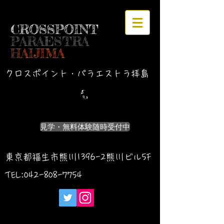
CROSSPOINT
PARAESTRA
HAIJIMA
クロスポイント・パラエストラ拝島
見学・無料体験随時受付中
東京都福生市熊川1396-2熊川ビル5F
TEL:042-
808-7754