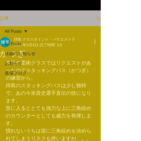
記事
All Posts
拝島 クロスポイント・パラエストラ
All Posts
2021年3月4日
読了時間: 1分
かつぎ
休館のお知らせ
本日の柔術クラスではリクエストがあ
お知らせ
ったのでスタッキングパス（かつぎ）
道場ブログ
の練習から。
拝島のスタッキングパスは少し独特
で、あの今泉貴史選手直伝の技になり
ます。
形に入るととても強力な上に三角絞め
のカウンターとしても威力を発揮しま
す。
慣れないうちは逆に三角絞めを決めら
れてしまうリスクも伴いますが。。。