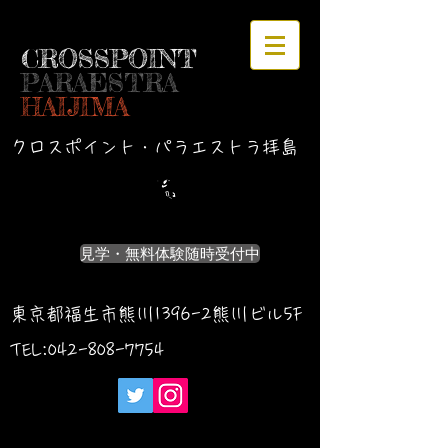
CROSSPOINT
PARAESTRA
HAIJIMA
クロスポイント・パラエストラ拝島
見学・無料体験随時受付中
東京都福生市熊川1396-2熊川ビル5F
TEL:042-
808-7754