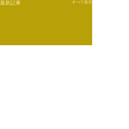
すべて表示
最新記事
コメント
大人数
クロスガード