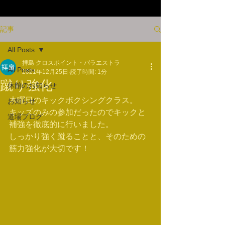
記事
All Posts
拝島 クロスポイント・パラエストラ
All Posts
2021年12月25日
読了時間: 1分
蹴り強化
休館のお知らせ
木曜日のキックボクシングクラス。
お知らせ
キッズのみの参加だったのでキックと
道場ブログ
補強を徹底的に行いました。
しっかり強く蹴ることと、そのための
筋力強化が大切です！