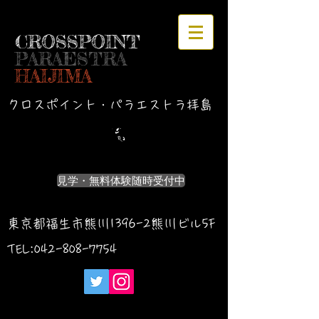
CROSSPOINT
PARAESTRA
HAIJIMA
クロスポイント・パラエストラ拝島
見学・無料体験随時受付中
東京都福生市熊川1396-2熊川ビル5F
TEL:042-
808-7754