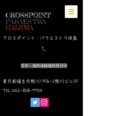
CROSSPOINT
PARAESTRA
HAIJIMA
クロスポイント・パラエストラ拝島
見学・無料体験随時受付中
東京都福生市熊川1396-2熊川ビル5F
TEL:042-
808-7754