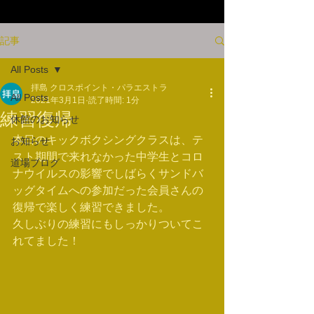
記事
All Posts
拝島 クロスポイント・パラエストラ
All Posts
2021年3月1日
読了時間: 1分
練習復帰
休館のお知らせ
本日のキックボクシングクラスは、テ
お知らせ
スト期間で来れなかった中学生とコロ
道場ブログ
ナウイルスの影響でしばらくサンドバ
ッグタイムへの参加だった会員さんの
復帰で楽しく練習できました。
久しぶりの練習にもしっかりついてこ
れてました！