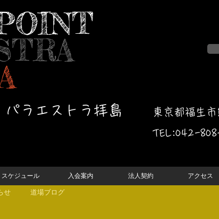
POINT
STRA
A
・パラエストラ拝島
東京都福生市熊
TEL:042-
808
スケジュール
入会案内
法人契約
アクセス
らせ
道場ブログ