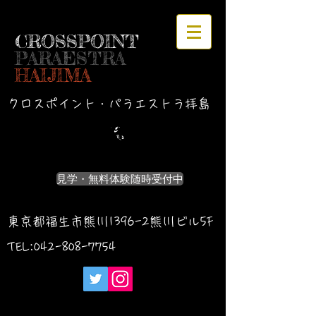
CROSSPOINT
PARAESTRA
HAIJIMA
クロスポイント・パラエストラ拝島
見学・無料体験随時受付中
東京都福生市熊川1396-2熊川ビル5F
TEL:042-
808-7754