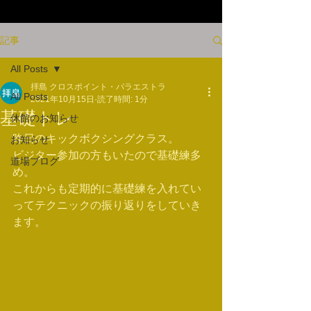
記事
All Posts
拝島 クロスポイント・パラエストラ
All Posts
2021年10月15日
読了時間: 1分
基礎トレ
休館のお知らせ
昨日のキックボクシングクラス。
お知らせ
ビジター参加の方もいたので基礎練多
道場ブログ
め。
これからも定期的に基礎練を入れてい
ってテクニックの振り返りをしていき
ます。