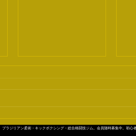
大人
クロスガード
4分。ブラジリアン柔術・キックボクシング・総合格闘技ジム。会員随時募集中。初心