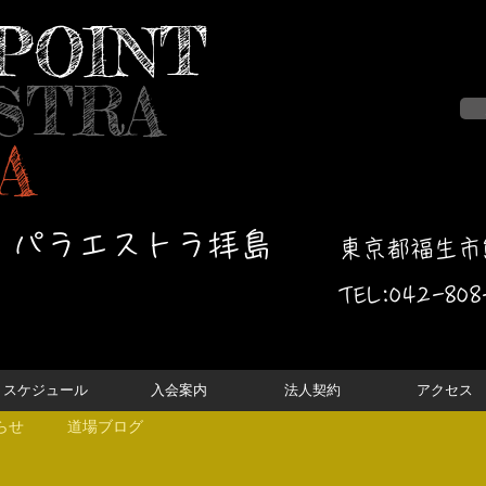
POINT
STRA
A
・パラエストラ拝島
東京都福生市熊
TEL:042-
808
スケジュール
入会案内
法人契約
アクセス
らせ
道場ブログ