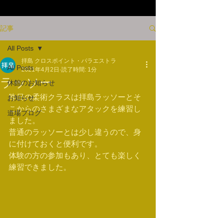
記事
All Posts
拝島 クロスポイント・パラエストラ
All Posts
2021年4月2日
読了時間: 1分
ラッソー
休館のお知らせ
昨日の柔術クラスは拝島ラッソーとそ
お知らせ
こからのさまざまなアタックを練習し
道場ブログ
ました。
普通のラッソーとは少し違うので、身
に付けておくと便利です。
体験の方の参加もあり、とても楽しく
練習できました。