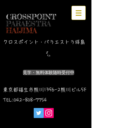
CROSSPOINT
PARAESTRA
HAIJIMA
クロスポイント・パラエストラ拝島
見学・無料体験随時受付中
東京都福生市熊川1396-2熊川ビル5F
TEL:042-
808-7754