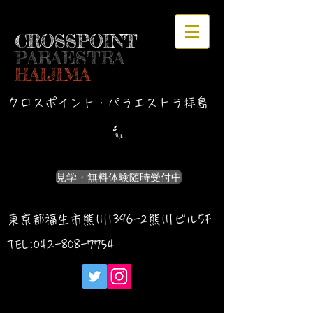
CROSSPOINT
PARAESTRA
HAIJIMA
クロスポイント・パラエストラ拝島
見学・無料体験随時受付中
東京都福生市熊川1396-2熊川ビル5F
TEL:042-
808-7754