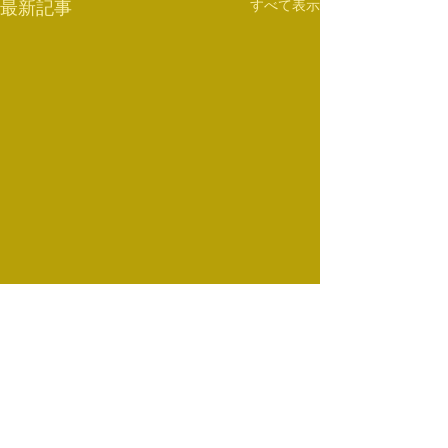
すべて表示
最新記事
2月のスケジュール
スケジュール変
2月のスケジュールをアップ
12月26日（日）
しました。 みなさまのご来館
リングクラスは柔
コメント
お待ちしております。
るため休講となり