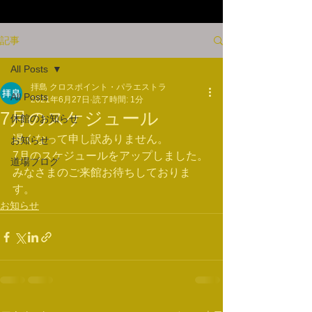
記事
All Posts
拝島 クロスポイント・パラエストラ
All Posts
2021年6月27日
読了時間: 1分
7月のスケジュール
休館のお知らせ
遅くなって申し訳ありません。
お知らせ
7月のスケジュールをアップしました。
道場ブログ
みなさまのご来館お待ちしておりま
す。
お知らせ