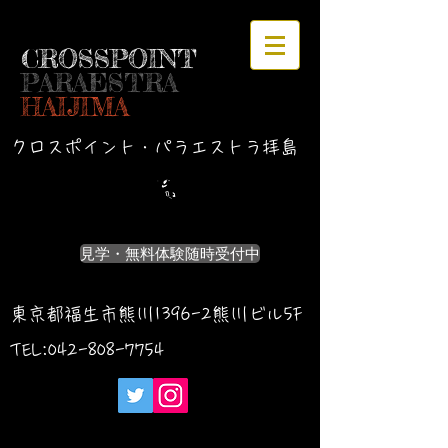
CROSSPOINT
PARAESTRA
HAIJIMA
クロスポイント・パラエストラ拝島
見学・無料体験随時受付中
東京都福生市熊川1396-2熊川ビル5F
TEL:042-
808-7754