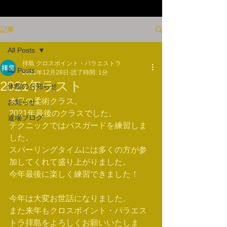
記事
All Posts
拝島 クロスポイント・パラエストラ
All Posts
2021年12月28日
読了時間: 1分
2021年ラスト
休館のお知らせ
本日の柔術クラス。
お知らせ
2021年最後のクラスでした。
道場ブログ
テクニックではパスガードを練習しま
した。
スパーリングタイムには多くの方が参
加してくれて盛り上がりました。
今年最後に楽しく練習できました！
今年は大変お世話になりました。
また来年もクロスポイント・パラエス
トラ拝島をよろしくお願いいたしま