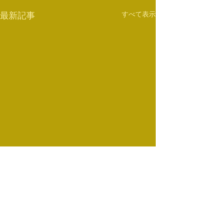
すべて表示
最新記事
2月のスケジュール
スケジュール変
2月のスケジュールをアップ
12月26日（日）
しました。 みなさまのご来館
リングクラスは柔
コメント