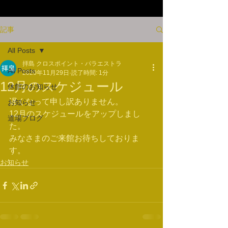
記事
All Posts
拝島 クロスポイント・パラエストラ
All Posts
2020年11月29日
読了時間: 1分
12月のスケジュール
休館のお知らせ
遅くなって申し訳ありません。
お知らせ
12月のスケジュールをアップしまし
道場ブログ
た。
みなさまのご来館お待ちしておりま
す。
お知らせ