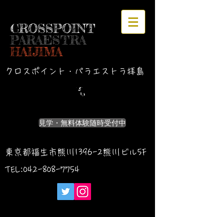
CROSSPOINT
PARAESTRA
HAIJIMA
クロスポイント・パラエストラ拝島
見学・無料体験随時受付中
東京都福生市熊川1396-2熊川ビル5F
TEL:042-
808-7754