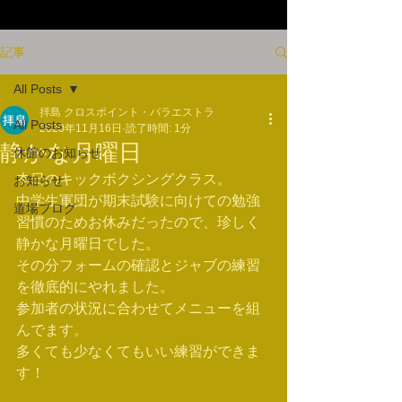
記事
All Posts
拝島 クロスポイント・パラエストラ
All Posts
2020年11月16日
読了時間: 1分
静かな月曜日
休館のお知らせ
本日のキックボクシングクラス。
お知らせ
中学生軍団が期末試験に向けての勉強
道場ブログ
習慣のためお休みだったので、珍しく
静かな月曜日でした。
その分フォームの確認とジャブの練習
を徹底的にやれました。
参加者の状況に合わせてメニューを組
んでます。
多くても少なくてもいい練習ができま
す！