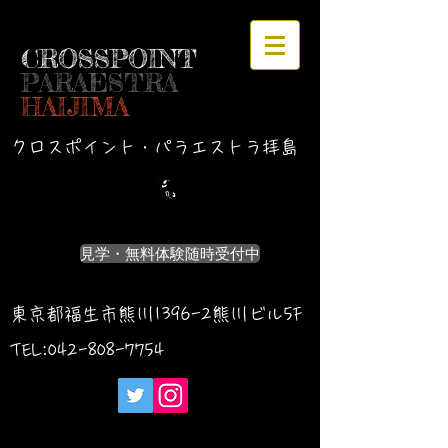
CROSSPOINT
PARAESTRA
HAIJIMA
クロスポイント・パラエストラ拝島
見学・無料体験随時受付中
東京都福生市熊川1396-2熊川ビル5F
TEL:042-
808-7754