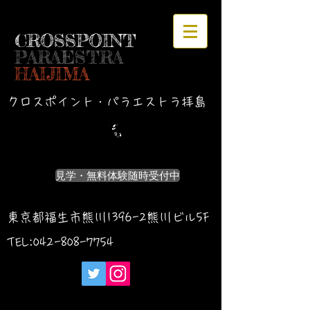
CROSSPOINT
PARAESTRA
HAIJIMA
クロスポイント・パラエストラ拝島
見学・無料体験随時受付中
東京都福生市熊川1396-2熊川ビル5F
TEL:042-
808-7754