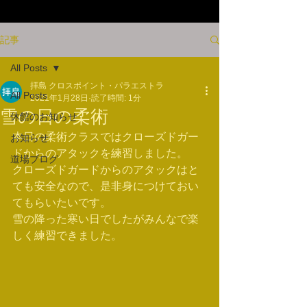
記事
All Posts
拝島 クロスポイント・パラエストラ
All Posts
2021年1月28日
読了時間: 1分
雪の日の柔術
休館のお知らせ
本日の柔術クラスではクローズドガー
お知らせ
ドからのアタックを練習しました。
道場ブログ
﻿クローズドガードからのアタックはと
ても安全なので、是非身につけておい
てもらいたいです。
﻿雪の降った寒い日でしたがみんなで楽
しく練習できました。