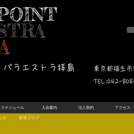
POINT
STRA
A
・パラエストラ拝島
東京都福生市熊
TEL:042-
808
スケジュール
入会案内
法人契約
アクセス
らせ
道場ブログ