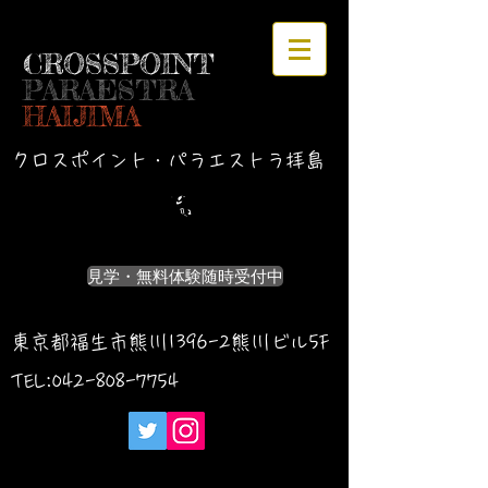
CROSSPOINT
PARAESTRA
HAIJIMA
クロスポイント・パラエストラ拝島
見学・無料体験随時受付中
東京都福生市熊川1396-2熊川ビル5F
TEL:042-
808-7754