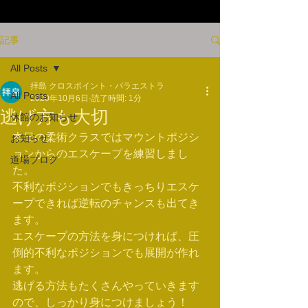
記事
All Posts
拝島 クロスポイント・パラエストラ
All Posts
2020年10月6日
読了時間: 1分
逃げ方も大切
休館のお知らせ
本日の柔術クラスではマウントポジシ
お知らせ
ョンからのエスケープを練習しまし
道場ブログ
た。
不利なポジションでもきっちりエスケ
ープできれば逆転のチャンスも出てき
ます。
エスケープの方法を身につければ、圧
倒的不利なポジションでも展開が作れ
ます。
逃げる方法もたくさんやっていきます
ので、しっかり身につけましょう！