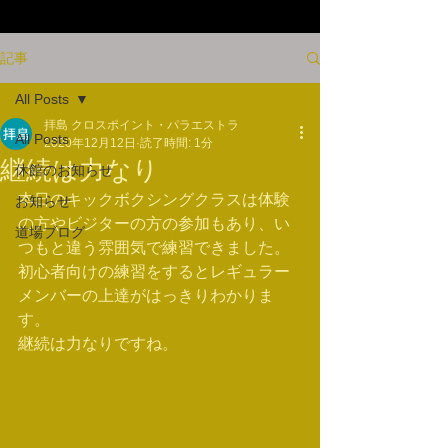
記事
All Posts
拝島 クロスポイント・パラエストラ
All Posts
2020年12月12日
読了時間: 1分
継続は力なり
休館のお知らせ
本日のキックボクシングクラスは体験
お知らせ
の方やビジターの方の参加もあり、い
道場ブログ
つもと違う雰囲気で練習できました。
初心者向けの練習をするとレギュラー
メンバーの上達がはっきりわかりま
す。
継続は力なりですね。