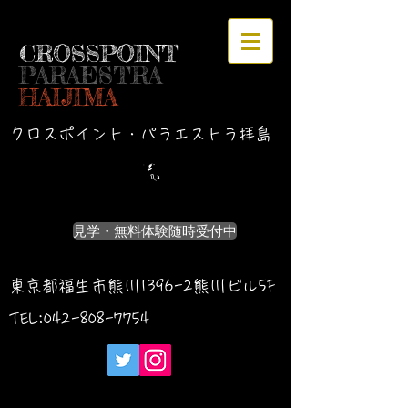
CROSSPOINT
PARAESTRA
HAIJIMA
クロスポイント・パラエストラ拝島
見学・無料体験随時受付中
東京都福生市熊川1396-2熊川ビル5F
TEL:042-
808-7754