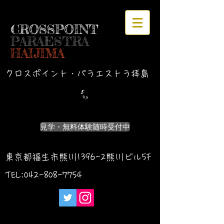
CROSSPOINT
PARAESTRA
HAIJIMA
クロスポイント・パラエストラ拝島
見学・無料体験随時受付中
東京都福生市熊川1396-2熊川ビル5F
TEL:042-
808-7754