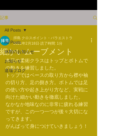
記事
All Posts
拝島 クロスポイント・パラエストラ
All Posts
2021年2月18日
読了時間: 1分
細かいムーブメント
休館のお知らせ
本日の柔術クラスはトップとボトムで
お知らせ
の動きを練習しました。
道場ブログ
トップではベースの取り方から襟や袖
の切り方、足の捌き方。ボトムでは足
の使い方や起き上がり方など、実戦に
向けた細かい動きを徹底しました。
なかなか地味なのに非常に疲れる練習
ですが、この一つ一つが後々大切にな
ってきます。
がんばって身につけていきましょう！