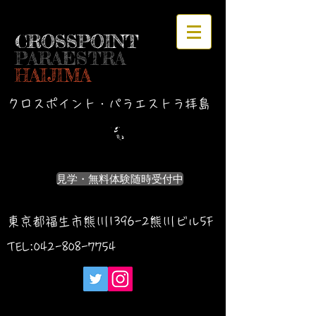
CROSSPOINT
PARAESTRA
HAIJIMA
クロスポイント・パラエストラ拝島
見学・無料体験随時受付中
東京都福生市熊川1396-2熊川ビル5F
TEL:042-
808-7754