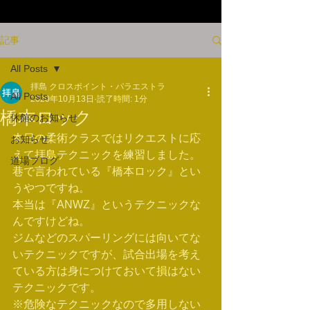
記事
All Posts
拝島 クロスポイント・パラエストラ
All Posts
2020年10月13日
読了時間: 1分
橋本ロック
休館のお知らせ
本日の柔術クラスではリクエストに応
お知らせ
えて拝島テクニックを練習しました。
道場ブログ
巷で言われている『橋本ロック』とい
うやつですね。
本当は『ANWZ』というテクニックな
んですけどね。
ジムなどのスパーリングには向いてな
いテクニックですが、試合出場を考え
ている方は身につけておいて損はない
テクニックです。
※危険なテクニックなので多用しない