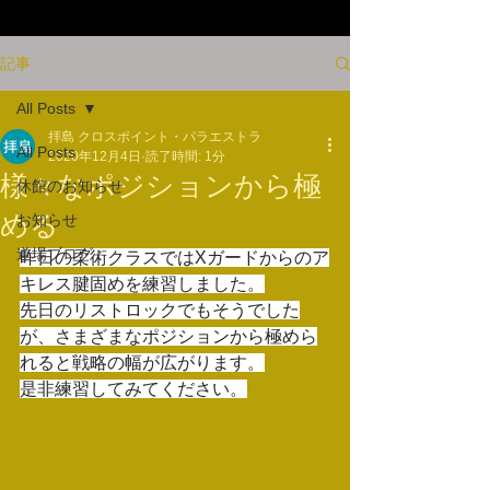
記事
All Posts
拝島 クロスポイント・パラエストラ
All Posts
2020年12月4日
読了時間: 1分
様々なポジションから極
休館のお知らせ
める
お知らせ
道場ブログ
昨日の柔術クラスではXガードからのア
キレス腱固めを練習しました。
先日のリストロックでもそうでした
が、さまざまなポジションから極めら
れると戦略の幅が広がります。
是非練習してみてください。