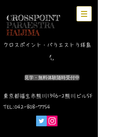
CROSSPOINT
PARAESTRA
HAIJIMA
クロスポイント・パラエストラ拝島
見学・無料体験随時受付中
東京都福生市熊川1396-2熊川ビル5F
TEL:042-
808-7754