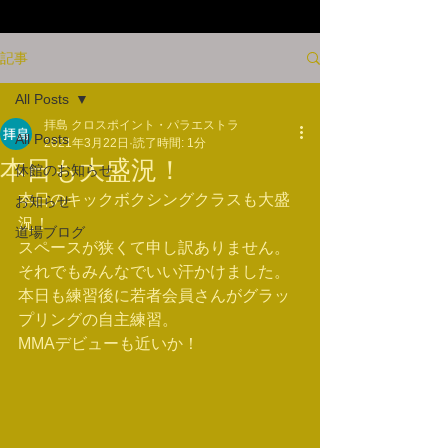
記事
All Posts
拝島 クロスポイント・パラエストラ
All Posts
2021年3月22日
読了時間: 1分
本日も大盛況！
休館のお知らせ
本日のキックボクシングクラスも大盛
お知らせ
況！
道場ブログ
スペースが狭くて申し訳ありません。
それでもみんなでいい汗かけました。
本日も練習後に若者会員さんがグラッ
プリングの自主練習。
MMAデビューも近いか！