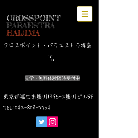
CROSSPOINT
PARAESTRA
HAIJIMA
クロスポイント・パラエストラ拝島
見学・無料体験随時受付中
東京都福生市熊川1396-2熊川ビル5F
TEL:042-
808-7754