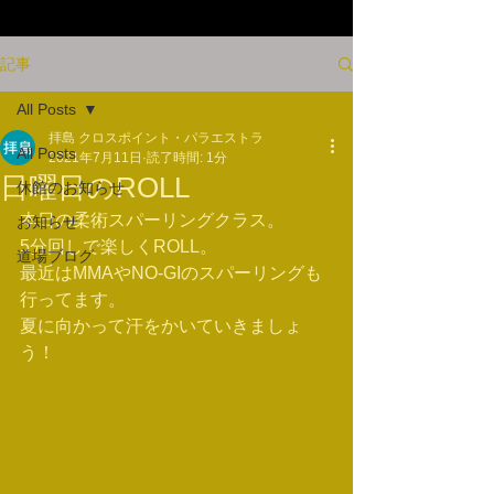
記事
All Posts
拝島 クロスポイント・パラエストラ
All Posts
2021年7月11日
読了時間: 1分
日曜日のROLL
休館のお知らせ
本日の柔術スパーリングクラス。
お知らせ
5分回しで楽しくROLL。
道場ブログ
最近はMMAやNO-GIのスパーリングも
行ってます。
夏に向かって汗をかいていきましょ
う！