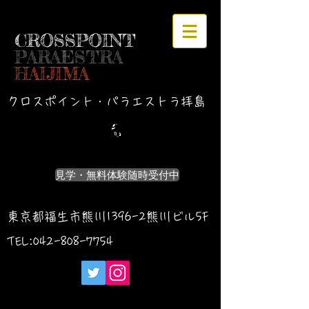
CROSSPOINT
PARAESTRA
HAIJIMA
クロスポイント・パラエストラ拝島
見学・無料体験随時受付中
東京都福生市熊川1396-2熊川ビル5F
TEL:042-
808-7754