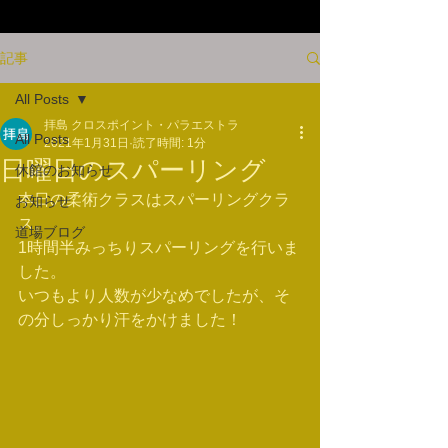
記事
All Posts
拝島 クロスポイント・パラエストラ
All Posts
2021年1月31日
読了時間: 1分
日曜日のスパーリング
休館のお知らせ
本日の柔術クラスはスパーリングクラ
お知らせ
ス。
道場ブログ
1時間半みっちりスパーリングを行いま
した。
いつもより人数が少なめでしたが、そ
の分しっかり汗をかけました！