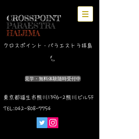
CROSSPOINT
PARAESTRA
HAIJIMA
クロスポイント・パラエストラ拝島
見学・無料体験随時受付中
東京都福生市熊川1396-2熊川ビル5F
TEL:042-
808-7754