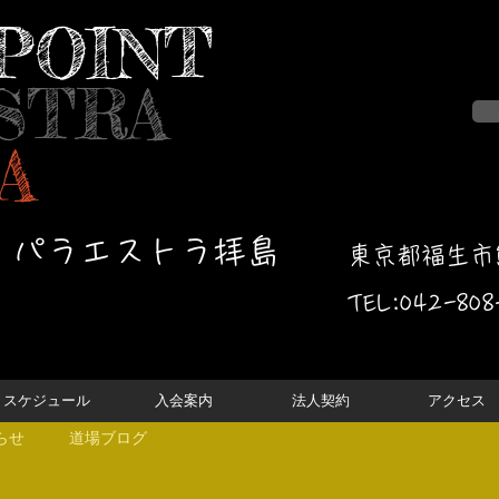
POINT
STRA
A
・パラエストラ拝島
東京都福生市熊
TEL:042-
808
スケジュール
入会案内
法人契約
アクセス
らせ
道場ブログ