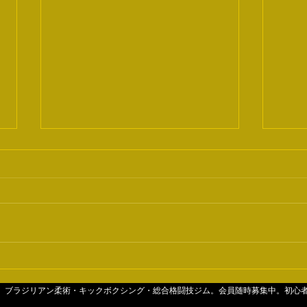
大人
クロスガード
4分。ブラジリアン柔術・キックボクシング・総合格闘技ジム。会員随時募集中。初心