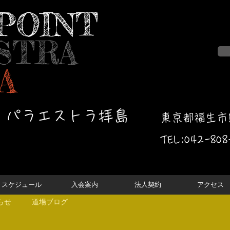
POINT
STRA
A
・パラエストラ拝島
東京都福生市熊
TEL:042-
808
スケジュール
入会案内
法人契約
アクセス
らせ
道場ブログ