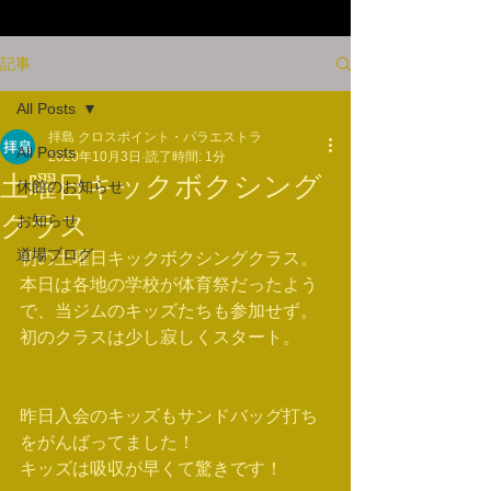
記事
All Posts
拝島 クロスポイント・パラエストラ
All Posts
2020年10月3日
読了時間: 1分
土曜日キックボクシング
休館のお知らせ
クラス
お知らせ
道場ブログ
初の土曜日キックボクシングクラス。
本日は各地の学校が体育祭だったよう
で、当ジムのキッズたちも参加せず。
初のクラスは少し寂しくスタート。
昨日入会のキッズもサンドバッグ打ち
をがんばってました！
キッズは吸収が早くて驚きです！