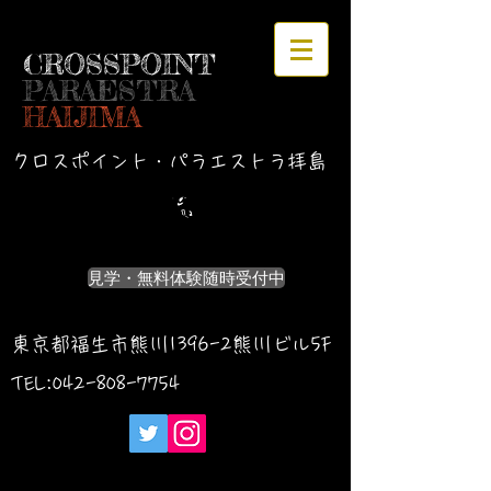
CROSSPOINT
PARAESTRA
HAIJIMA
クロスポイント・パラエストラ拝島
見学・無料体験随時受付中
東京都福生市熊川1396-2熊川ビル5F
TEL:042-
808-7754