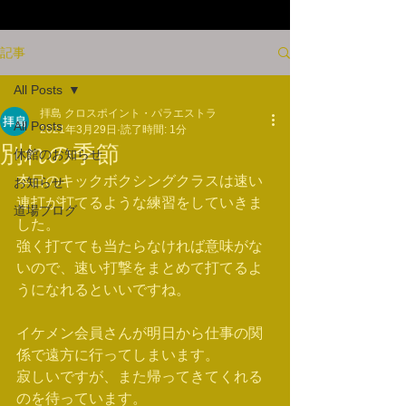
記事
All Posts
拝島 クロスポイント・パラエストラ
All Posts
2021年3月29日
読了時間: 1分
別れの季節
休館のお知らせ
本日のキックボクシングクラスは速い
お知らせ
連打が打てるような練習をしていきま
道場ブログ
した。
強く打てても当たらなければ意味がな
いので、速い打撃をまとめて打てるよ
うになれるといいですね。
イケメン会員さんが明日から仕事の関
係で遠方に行ってしまいます。
寂しいですが、また帰ってきてくれる
のを待っています。