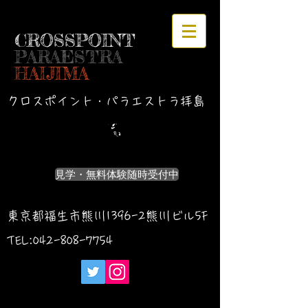
CROSSPOINT
PARAESTRA
HAIJIMA
クロスポイント・パラエストラ拝島
見学・無料体験随時受付中
東京都福生市熊川1396-2熊川ビル5F
TEL:042-
808-7754