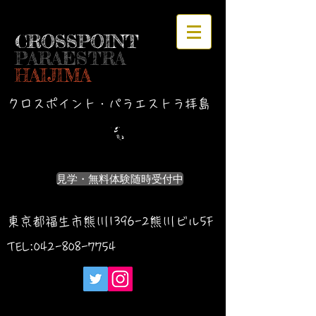
CROSSPOINT
PARAESTRA
HAIJIMA
クロスポイント・パラエストラ拝島
見学・無料体験随時受付中
東京都福生市熊川1396-2熊川ビル5F
TEL:042-
808-7754