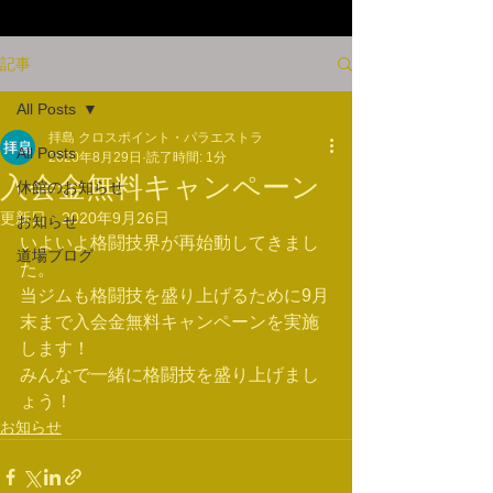
記事
All Posts
拝島 クロスポイント・パラエストラ
All Posts
2020年8月29日
読了時間: 1分
入会金無料キャンペーン
休館のお知らせ
更新日：
2020年9月26日
お知らせ
いよいよ格闘技界が再始動してきまし
道場ブログ
た。
当ジムも格闘技を盛り上げるために9月
末まで入会金無料キャンペーンを実施
します！
みんなで一緒に格闘技を盛り上げまし
ょう！
お知らせ