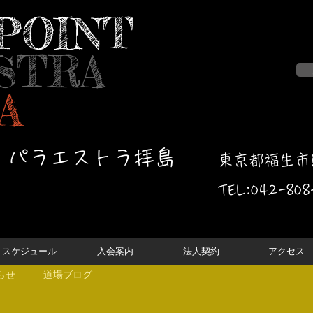
POINT
STRA
A
・パラエストラ拝島
東京都福生市熊
TEL:042-
808
スケジュール
入会案内
法人契約
アクセス
らせ
道場ブログ