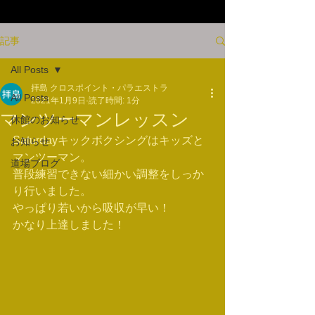
記事
All Posts
拝島 クロスポイント・パラエストラ
All Posts
2021年1月9日
読了時間: 1分
マンツーマンレッスン
休館のお知らせ
Saturdayキックボクシングはキッズと
お知らせ
マンツーマン。
道場ブログ
普段練習できない細かい調整をしっか
り行いました。
やっぱり若いから吸収が早い！
かなり上達しました！