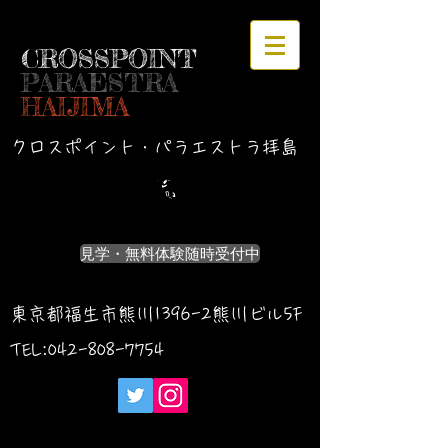
CROSSPOINT
PARAESTRA
HAIJIMA
クロスポイント・パラエストラ拝島
見学・無料体験随時受付中
東京都福生市熊川1396-2熊川ビル5F
TEL:042-
808-7754