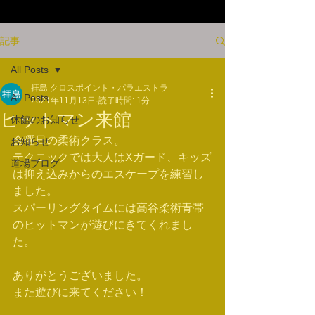
記事
All Posts
拝島 クロスポイント・パラエストラ
All Posts
2021年11月13日
読了時間: 1分
ヒットマン来館
休館のお知らせ
金曜日の柔術クラス。
お知らせ
テクニックでは大人はXガード、キッズ
道場ブログ
は抑え込みからのエスケープを練習し
ました。
スパーリングタイムには高谷柔術青帯
のヒットマンが遊びにきてくれまし
た。
ありがとうございました。
また遊びに来てください！