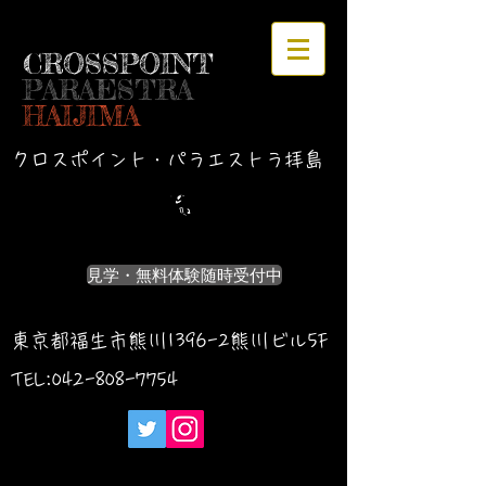
CROSSPOINT
PARAESTRA
HAIJIMA
クロスポイント・パラエストラ拝島
見学・無料体験随時受付中
東京都福生市熊川1396-2熊川ビル5F
TEL:042-
808-7754