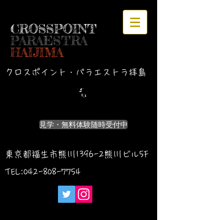
CROSSPOINT
PARAESTRA
HAIJIMA
クロスポイント・パラエストラ拝島
見学・無料体験随時受付中
東京都福生市熊川1396-2熊川ビル5F
TEL:042-
808-7754