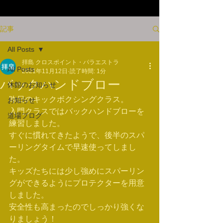
記事
All Posts
拝島 クロスポイント・パラエストラ
All Posts
2021年11月12日
読了時間: 1分
バックハンドブロー
休館のお知らせ
昨日のキックボクシングクラス。
お知らせ
入門クラスではバックハンドブローを
道場ブログ
練習しました。
すぐに慣れてきたようで、後半のスパ
ーリングタイムで早速使ってしまし
た。
キッズたちには少し強めにスパーリン
グができるようにプロテクターを用意
しました。
安全性も高まったのでしっかり強くな
りましょう！