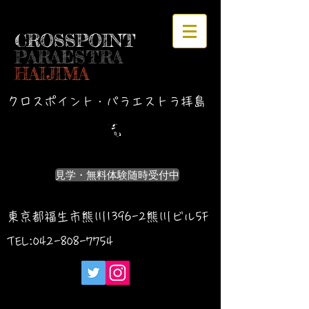
CROSSPOINT
PARAESTRA
HAIJIMA
クロスポイント・パラエストラ拝島
見学・無料体験随時受付中
東京都福生市熊川1396-2熊川ビル5F
TEL:042-
808-7754