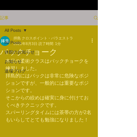
記事
All Posts
拝島 クロスポイント・パラエストラ
All Posts
2021年8月3日
読了時間: 1分
バックチョーク
休館のお知らせ
本日の柔術クラスはバックチョークを
お知らせ
練習しました。
道場ブログ
拝島的にはバックは非常に危険なポジ
ションですが、一般的には重要なポジ
ションです。
そこからの絞めは確実に身に付けてお
くべきテクニックです。
スパーリングタイムには茶帯の方が2名
もいらしてとても勉強になりました！