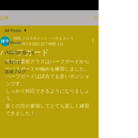
記事
All Posts
拝島 クロスポイント・パラエストラ
All Posts
2021年7月28日
読了時間: 1分
ハーフガード
休館のお知らせ
昨日の柔術クラスはハーフガードから
お知らせ
のパスガードや極めを練習しました。
道場ブログ
ハーフガードは試合でも多いポジショ
ンです。
しっかり対応できるようになりましょ
う。
多くの方が参加してとても楽しく練習
できました！