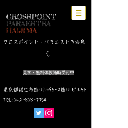
CROSSPOINT
PARAESTRA
HAIJIMA
クロスポイント・パラエストラ拝島
見学・無料体験随時受付中
東京都福生市熊川1396-2熊川ビル5F
TEL:042-
808-7754