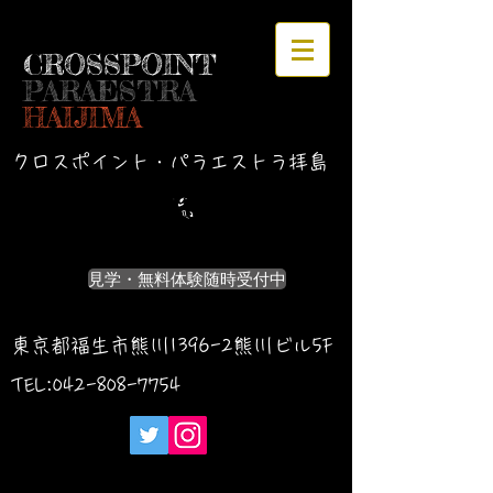
CROSSPOINT
PARAESTRA
HAIJIMA
クロスポイント・パラエストラ拝島
見学・無料体験随時受付中
東京都福生市熊川1396-2熊川ビル5F
TEL:042-
808-7754