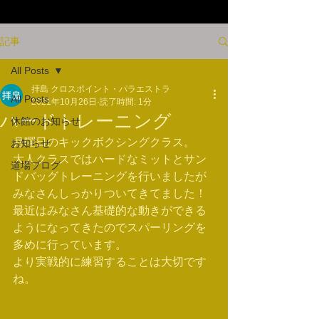
記事
All Posts
拝島 クロスポイント・パラエストラ
All Posts
2021年10月26日
読了時間: 1分
ハードトレーニング
休館のお知らせ
月曜日のキックボクシングクラス。
お知らせ
大人クラスではハードなミットとサン
道場ブログ
ドバッグトレーニングを行いましたが
みなさんしっかりついてきてました！
最近はみなさん基礎的な動きができる
ようになってきたのでスパーリングを
多めに行っています。
より実戦的に練習することは大切です
ね。