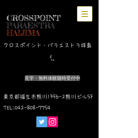
CROSSPOINT
PARAESTRA
HAIJIMA
クロスポイント・パラエストラ拝島
見学・無料体験随時受付中
東京都福生市熊川1396-2熊川ビル5F
TEL:042-
808-7754