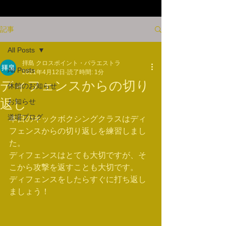
記事
All Posts
拝島 クロスポイント・パラエストラ
All Posts
2021年4月12日
読了時間: 1分
ディフェンスからの切り
休館のお知らせ
返し
お知らせ
道場ブログ
本日のキックボクシングクラスはディ
フェンスからの切り返しを練習しまし
た。
ディフェンスはとても大切ですが、そ
こから攻撃を返すことも大切です。
ディフェンスをしたらすぐに打ち返し
ましょう！