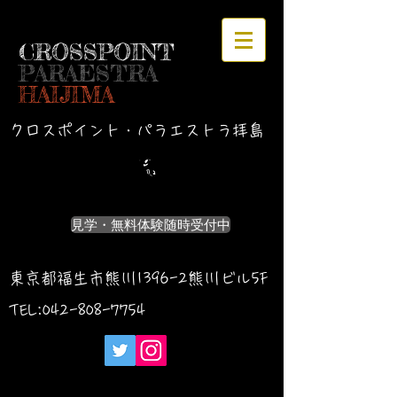
CROSSPOINT
PARAESTRA
HAIJIMA
クロスポイント・パラエストラ拝島
見学・無料体験随時受付中
東京都福生市熊川1396-2熊川ビル5F
TEL:042-
808-7754