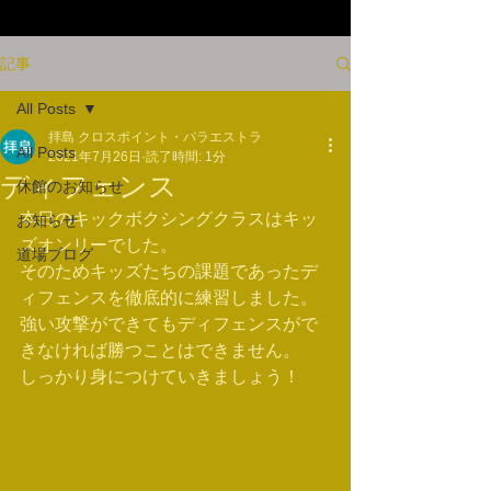
記事
All Posts
拝島 クロスポイント・パラエストラ
All Posts
2021年7月26日
読了時間: 1分
ディフェンス
休館のお知らせ
本日のキックボクシングクラスはキッ
お知らせ
ズオンリーでした。
道場ブログ
そのためキッズたちの課題であったデ
ィフェンスを徹底的に練習しました。
強い攻撃ができてもディフェンスがで
きなければ勝つことはできません。
しっかり身につけていきましょう！