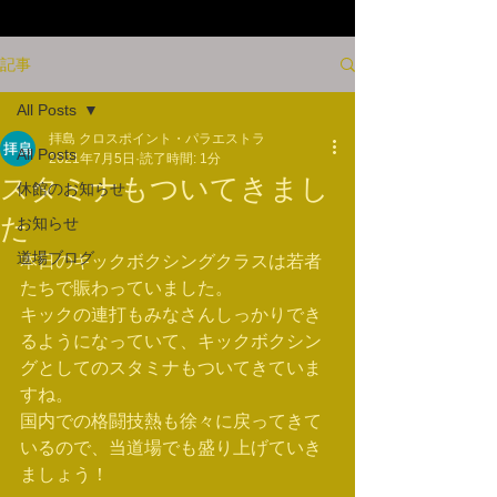
記事
All Posts
拝島 クロスポイント・パラエストラ
All Posts
2021年7月5日
読了時間: 1分
スタミナもついてきまし
休館のお知らせ
た
お知らせ
道場ブログ
本日のキックボクシングクラスは若者
たちで賑わっていました。
キックの連打もみなさんしっかりでき
るようになっていて、キックボクシン
グとしてのスタミナもついてきていま
すね。
国内での格闘技熱も徐々に戻ってきて
いるので、当道場でも盛り上げていき
ましょう！