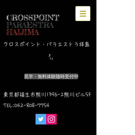
CROSSPOINT
PARAESTRA
HAIJIMA
クロスポイント・パラエストラ拝島
見学・無料体験随時受付中
東京都福生市熊川1396-2熊川ビル5F
TEL:042-
808-7754